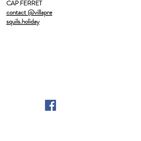
CAP FERRET
contact
@villapre
squils.holiday
© 2016 door Villa
Presqu'ils. Gemaakt
met
Wix.com