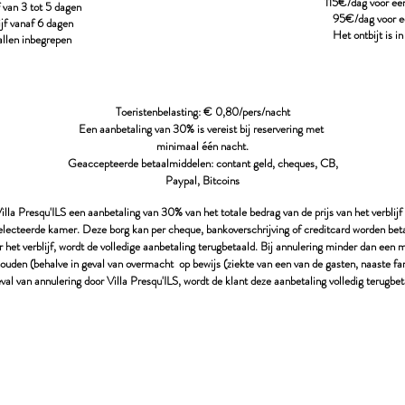
115€/dag voor een
 van 3 tot 5 dagen
95€/dag voor ee
jf vanaf 6 dagen
Het ontbijt is i
vallen inbegrepen
Toeristenbelasting: € 0,80/pers/nacht
Een aanbetaling van 30% is vereist bij reservering
met
minimaal één nacht.
Geaccepteerde betaalmiddelen: contant geld, cheques, CB,
Paypal, Bitcoins
illa Presqu'ILS een aanbetaling van 30% van het totale bedrag van de prijs van het verbli
electeerde kamer. Deze borg kan per cheque, bankoverschrijving of creditcard worden beta
 het verblijf, wordt de volledige aanbetaling terugbetaald. Bij annulering minder dan een m
ouden (behalve in geval van overmacht op bewijs (ziekte van een van de gasten, naaste fam
eval van annulering door Villa Presqu'ILS, wordt de klant deze aanbetaling volledig terugbet