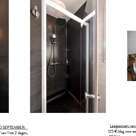
Laagseizoen: va
t 30 SEPTEMBER:
125 €/dag voor een
 van 1 tot 2 dagen,