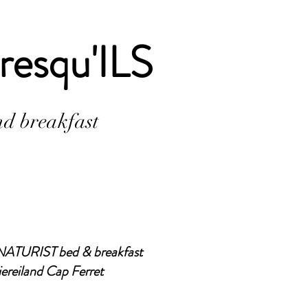
Presqu'ILS
d breakfast
NATURIST bed & breakfast
iereiland Cap Ferret