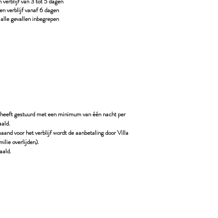
 verblijf van 3 tot 5 dagen
n verblijf vanaf 6 dagen
n alle gevallen inbegrepen
jf heeft gestuurd met een minimum van één nacht per
ald.
aand voor het verblijf wordt de aanbetaling door Villa
ilie overlijden).
aald.