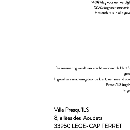
140€/dag voor een verblijf
125€/dag voor een verbli
Het ontbijt is in alle ge
De reservering wordt van kracht wanneer de klant V
ges
In geval van annulering door de klant, een maand voor
Presqu'ILS ingeh
In g
Villa Presqu'ILS
8, allées des Aoudets
33950 LEGE-CAP FERRET