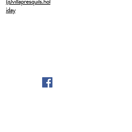
@villapresquils.hol
iday
© 2016 Villa Presqu'ils.
Erstellt mit
Wix.com