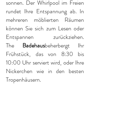
sonnen. Der Whirlpool im Freien
rundet Ihre Entspannung ab. In
mehreren möblierten Räumen
können Sie sich zum Lesen oder
Entspannen zurückziehen.
The
Badehaus
beherbergt Ihr
Frühstück, das von 8:30 bis
10:00 Uhr serviert wird, oder Ihre
Nickerchen wie in den besten
Deck et jaccuzi pour le farniente
Tropenhäusern.
piscine,
large
deck
en
teck